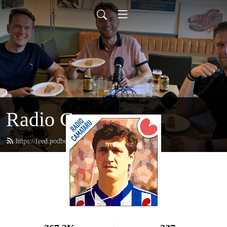
Radio Camataru
https://feed.podbean.com/radiocamataru/feed.xml