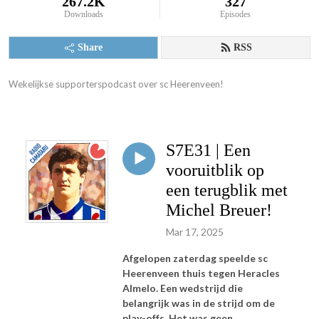
267.2K
327
Downloads
Episodes
Share
RSS
Wekelijkse supporterspodcast over sc Heerenveen!
S7E31 | Een
vooruitblik op
een terugblik met
Michel Breuer!
Mar 17, 2025
Afgelopen zaterdag speelde sc
Heerenveen thuis tegen Heracles
Almelo. Een wedstrijd die
belangrijk was in de strijd om de
play-offs. Het was geen